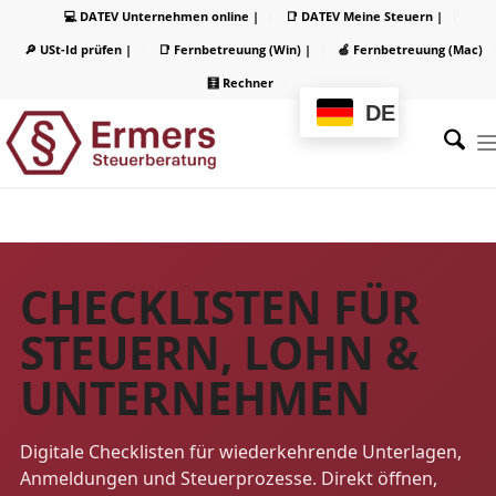
💻 DATEV Unternehmen online |
📑 DATEV Meine Steuern |
🔎 USt-Id prüfen |
📑 Fernbetreuung (Win) |
🍏 Fernbetreuung (Mac)
🧮 Rechner
DE
CHECKLISTEN FÜR
STEUERN, LOHN &
UNTERNEHMEN
Digitale Checklisten für wiederkehrende Unterlagen,
Anmeldungen und Steuerprozesse. Direkt öffnen,