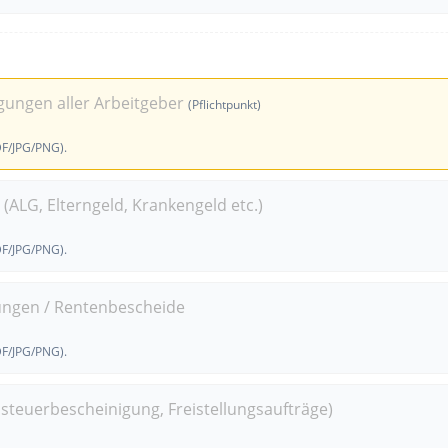
gungen aller Arbeitgeber
(Pflichtpunkt)
DF/JPG/PNG).
(ALG, Elterngeld, Krankengeld etc.)
DF/JPG/PNG).
ungen / Rentenbescheide
DF/JPG/PNG).
ssteuerbescheinigung, Freistellungsaufträge)