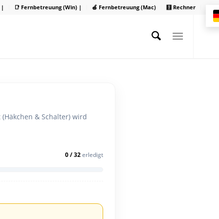
 |
📑 Fernbetreuung (Win) |
🍏 Fernbetreuung (Mac)
🧮 Rechner
 (Häkchen & Schalter) wird
0 / 32
erledigt