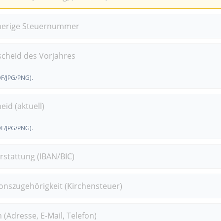
sherige Steuernummer
heid des Vorjahres
DF/JPG/PNG).
id (aktuell)
DF/JPG/PNG).
rstattung (IBAN/BIC)
ionszugehörigkeit (Kirchensteuer)
 (Adresse, E-Mail, Telefon)