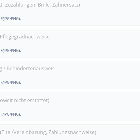
t, Zuzahlungen, Brille, Zahnersatz)
DF/JPG/PNG).
 Pflegegradnachweise
DF/JPG/PNG).
g / Behindertenausweis
DF/JPG/PNG).
weit nicht erstattet)
DF/JPG/PNG).
(Titel/Vereinbarung, Zahlungsnachweise)