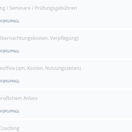
ung / Seminare / Prüfungsgebühren
DF/JPG/PNG).
/Übernachtungskosten, Verpflegung)
DF/JPG/PNG).
office (qm, Kosten, Nutzungszeiten)
DF/JPG/PNG).
ruflichem Anlass
DF/JPG/PNG).
Coaching