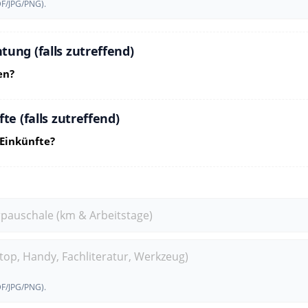
DF/JPG/PNG).
ung (falls zutreffend)
en?
te (falls zutreffend)
 Einkünfte?
rpauschale (km & Arbeitstage)
ptop, Handy, Fachliteratur, Werkzeug)
DF/JPG/PNG).