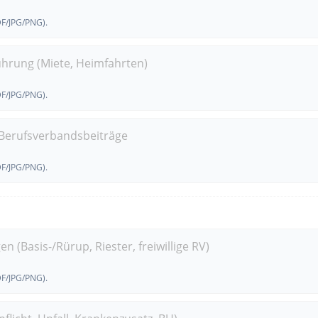
DF/JPG/PNG).
hrung (Miete, Heimfahrten)
DF/JPG/PNG).
 Berufsverbandsbeiträge
DF/JPG/PNG).
(Basis-/Rürup, Riester, freiwillige RV)
DF/JPG/PNG).