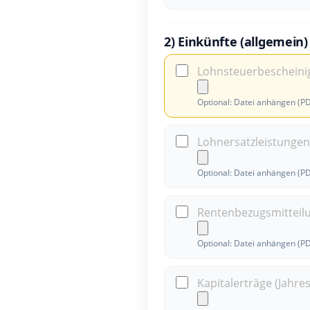
2) Einkünfte (allgemein)
Lohnsteuerbescheini
Optional: Datei anhängen (P
Lohnersatzleistungen 
Optional: Datei anhängen (P
Rentenbezugsmitteil
Optional: Datei anhängen (P
Kapitalerträge (Jahre