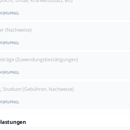
flicht, Unfall, Krankenzusatz, BU)
DF/JPG/PNG).
er (Nachweise)
DF/JPG/PNG).
beiträge (Zuwendungsbestätigungen)
DF/JPG/PNG).
g, Studium (Gebühren, Nachweise)
DF/JPG/PNG).
elastungen