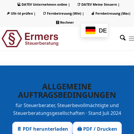
💻 DATEV Unternehmen online |
📑 DATEV Meine Steuern |
🔎 USt-Id prüfen |
📑 Fernbetreuung (Win) |
🍏 Fernbetreuung (Mac)
🧮 Rechner
DE
ALLGEMEINE
AUFTRAGSBEDINGUNGEN
für Steuerberater, Steuerbevollmächtigte und
Steuerberatungsgesellschaften · Stand Juli 2024
📄 PDF herunterladen
🖨️ PDF / Drucken