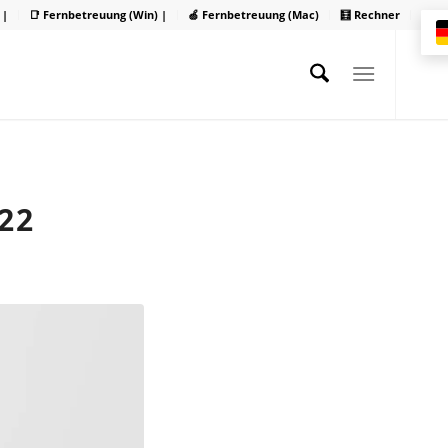
 |
📑 Fernbetreuung (Win) |
🍏 Fernbetreuung (Mac)
🧮 Rechner
22