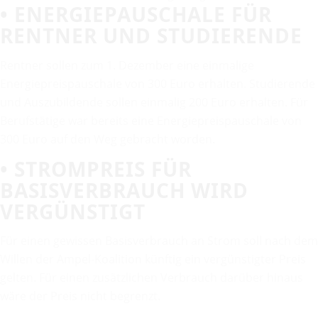
• ENERGIEPAUSCHALE FÜR
RENTNER UND STUDIERENDE
Rentner sollen zum 1. Dezember eine einmalige
Energiepreispauschale von 300 Euro erhalten. Studierende
und Auszubildende sollen einmalig 200 Euro erhalten. Für
Berufstätige war bereits eine Energiepreispauschale von
300 Euro auf den Weg gebracht worden.
• STROMPREIS FÜR
BASISVERBRAUCH WIRD
VERGÜNSTIGT
Für einen gewissen Basisverbrauch an Strom soll nach dem
Willen der Ampel-Koalition künftig ein vergünstigter Preis
gelten. Für einen zusätzlichen Verbrauch darüber hinaus
wäre der Preis nicht begrenzt.