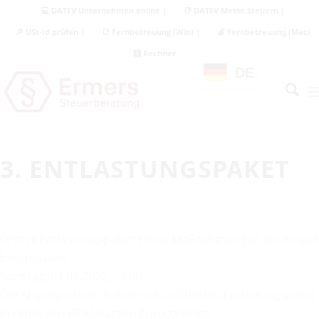
💻 DATEV Unternehmen online |
📑 DATEV Meine Steuern |
🔎 USt-Id prüfen |
📑 Fernbetreuung (Win) |
🍏 Fernbetreuung (Mac)
🧮 Rechner
DE
3. ENTLASTUNGSPAKET
Drittes Entlastungspaket: Diese Maßnahmen hat die Ampel
beschlossen
Sonntag, 04.09.2022, 13:00
Die Ampelparteien haben sich auf drittes Entlastungspaket
in Höhe von 65 Milliarden Euro geeinigt.