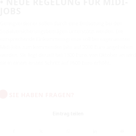
• NEUE REGELUNG FÜR MIDI-
JOBS
Geringverdiener sollen durch eine Entlastung bei den
Sozialversicherungsbeiträgen unterstützt werden. Die
entsprechende Einkommensgrenze soll bei sogenannten
Midi-Jobs zum kommenden Jahr auf 2000 Euro angehoben
werden. Sie liegt derzeit bei 1300 Euro, von Oktober an wird
sie in einem ersten Schritt auf 1600 Euro erhöht.
SIE HABEN FRAGEN?
Eintrag teilen