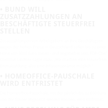
• BUND WILL
ZUSATZZAHLUNGEN AN
BESCHÄFTIGTE STEUERFREI
STELLEN
Zusatzzahlungen von Arbeitgebern an ihre Beschäftigten
wegen der hohen Preise in Deutschland sollen bis zu einer
Höhe von 3000 Euro steuer- und abgabefrei sein. FDP-Chef
Christian Lindner sagte dazu: „Wir machen eine steuerfreie
Einmalzahlung, also eine Inflationsprämie möglich.“
• HOMEOFFICE-PAUSCHALE
WIRD ENTFRISTET
Die Homeoffice-Pauschale, mit der jährlich bis zu 600 Euro
von der Steuer abgesetzt werden können, wird entfristet.