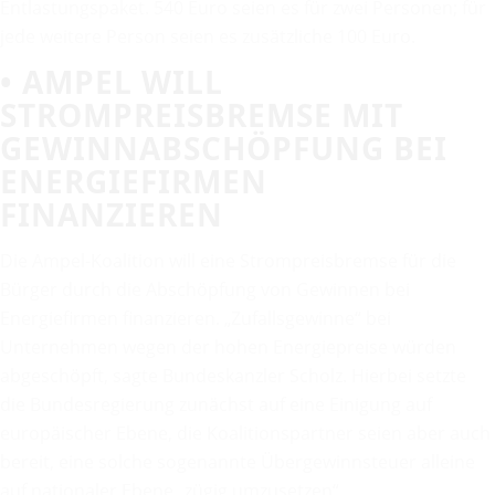
Entlastungspaket. 540 Euro seien es für zwei Personen; für
jede weitere Person seien es zusätzliche 100 Euro.
• AMPEL WILL
STROMPREISBREMSE MIT
GEWINNABSCHÖPFUNG BEI
ENERGIEFIRMEN
FINANZIEREN
Die Ampel-Koalition will eine Strompreisbremse für die
Bürger durch die Abschöpfung von Gewinnen bei
Energiefirmen finanzieren. „Zufallsgewinne“ bei
Unternehmen wegen der hohen Energiepreise würden
abgeschöpft, sagte Bundeskanzler Scholz. Hierbei setzte
die Bundesregierung zunächst auf eine Einigung auf
europäischer Ebene, die Koalitionspartner seien aber auch
bereit, eine solche sogenannte Übergewinnsteuer alleine
auf nationaler Ebene „zügig umzusetzen“.