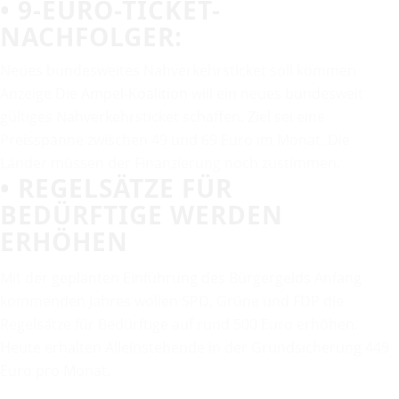
• 9-EURO-TICKET-
NACHFOLGER:
Neues bundesweites Nahverkehrsticket soll kommen
Anzeige Die Ampel-Koalition will ein neues bundesweit
gültiges Nahverkehrsticket schaffen. Ziel sei eine
Preisspanne zwischen 49 und 69 Euro im Monat. Die
Länder müssen der Finanzierung noch zustimmen.
• REGELSÄTZE FÜR
BEDÜRFTIGE WERDEN
ERHÖHEN
Mit der geplanten Einführung des Bürgergelds Anfang
kommenden Jahres wollen SPD, Grüne und FDP die
Regelsätze für Bedürftige auf rund 500 Euro erhöhen.
Heute erhalten Alleinstehende in der Grundsicherung 449
Euro pro Monat.