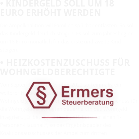
• KINDERGELD SOLL UM 18
EURO ERHÖHT WERDEN
Die Ampelkoalition will Familien spürbar entlasten. So soll
das Kindergeld deutlich steigen. Es soll zum Jahresbeginn
um 18 Euro monatlich für das erste und zweite Kind
steigen.
• HEIZKOSTENZUSCHUSS FÜR
WOHNGELDBERECHTIGTE
Von September bis Dezember 2022 soll einmalig ein
weiterer Heizkostenzuschuss an die Bezieher von
Wohngeld gezahlt werden. Danach werde der Zuschuss für
die Wohngeldberechtigten dauerhaft in das Wohngeld
integriert. „Er beträgt einmalig 415 Euro für einen 1-
Personen-Haushalt“, so das Ergebnispapier des
Koalitionsausschusses der Ampel zum dritten