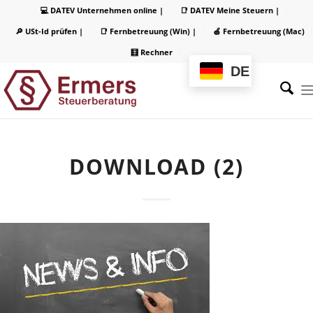
💻 DATEV Unternehmen online |
📑 DATEV Meine Steuern |
🔎 USt-Id prüfen |
📑 Fernbetreuung (Win) |
🍏 Fernbetreuung (Mac)
🧮 Rechner
DE
DOWNLOAD (2)