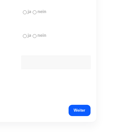
ja
nein
ja
nein
Weiter