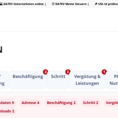
💻 DATEV Unternehmen online |
📑 DATEV Meine Steuern |
🔎 USt-Id prüfen
N
2
2
1
/
Beschäftigung
Schritt
Vergütung &
P
ng
Leistungen
Nut
daten 9
Adresse 4
Beschäftigung 2
Schritt 2
Vergüt
ploads 2