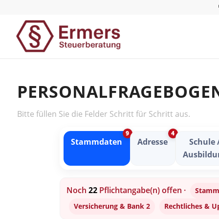
PERSONALFRAGEBOGE
Bitte füllen Sie die Felder Schritt für Schritt aus.
9
4
Stammdaten
Adresse
Schule 
Ausbildu
Noch
22
Pflichtangabe(n) offen ·
Stamm
Versicherung & Bank 2
Rechtliches & U