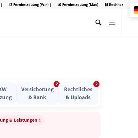
 |
📑 Fernbetreuung (Win) |
🍏 Fernbetreuung (Mac)
🧮 Rechner
2
2
KW
Versicherung
Rechtliches
zung
& Bank
& Uploads
ung & Leistungen 1