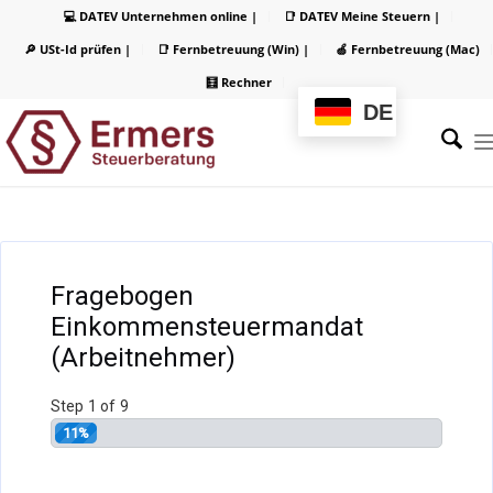
💻 DATEV Unternehmen online |
📑 DATEV Meine Steuern |
🔎 USt-Id prüfen |
📑 Fernbetreuung (Win) |
🍏 Fernbetreuung (Mac)
🧮 Rechner
DE
Filter
Fragebogen
Einkommensteuermandat
(Arbeitnehmer)
Step
1
of
9
11%