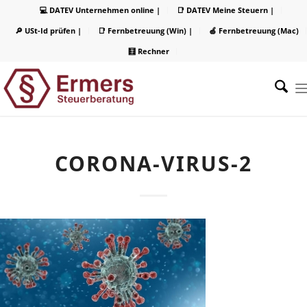
💻 DATEV Unternehmen online |
📑 DATEV Meine Steuern |
🔎 USt-Id prüfen |
📑 Fernbetreuung (Win) |
🍏 Fernbetreuung (Mac)
🧮 Rechner
CORONA-VIRUS-2