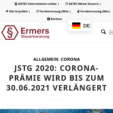
💻 DATEV Unternehmen online |
📑 DATEV Meine Steuern |
🔎 USt-Id prüfen |
📑 Fernbetreuung (Win) |
🍏 Fernbetreuung (Mac)
🧮 Rechner
DE
ALLGEMEIN
,
CORONA
JSTG 2020: CORONA-
PRÄMIE WIRD BIS ZUM
30.06.2021 VERLÄNGERT