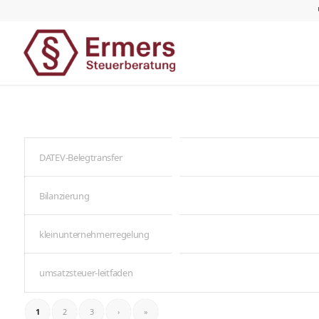
DATEV-Belegtransfer
Bilanzierung
kleinunternehmerregelung
umsatzsteuer-leitfaden
1
2
3
›
»