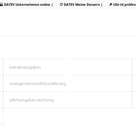
💻 DATEV Unternehmen online |
📑 DATEV Meine Steuern |
🔎 USt-Id prüfen
betriebsausgaben
innergemeinschaftliche-lieferung
pflichtangaben-rechnung