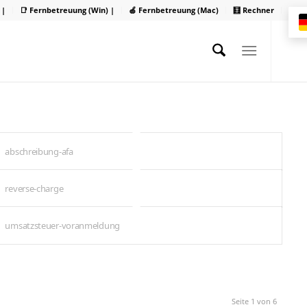
 |
📑 Fernbetreuung (Win) |
🍏 Fernbetreuung (Mac)
🧮 Rechner
abschreibung-afa
reverse-charge
umsatzsteuer-voranmeldung
Seite 1 von 6