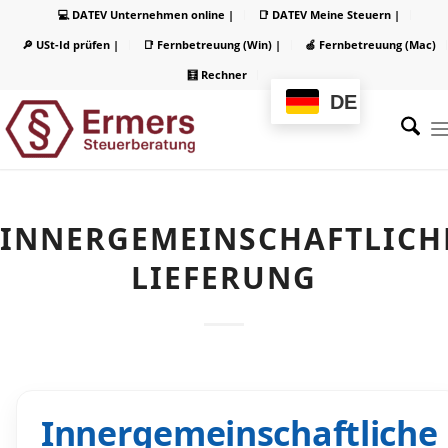
💻 DATEV Unternehmen online |
📑 DATEV Meine Steuern |
🔎 USt-Id prüfen |
📑 Fernbetreuung (Win) |
🍏 Fernbetreuung (Mac)
🧮 Rechner
DE
INNERGEMEINSCHAFTLICH
LIEFERUNG
Innergemeinschaftliche