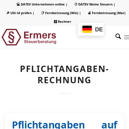
💻 DATEV Unternehmen online |
📑 DATEV Meine Steuern |
🔎 USt-Id prüfen |
📑 Fernbetreuung (Win) |
🍏 Fernbetreuung (Mac)
🧮 Rechner
DE
PFLICHTANGABEN-
RECHNUNG
Pflichtangaben auf