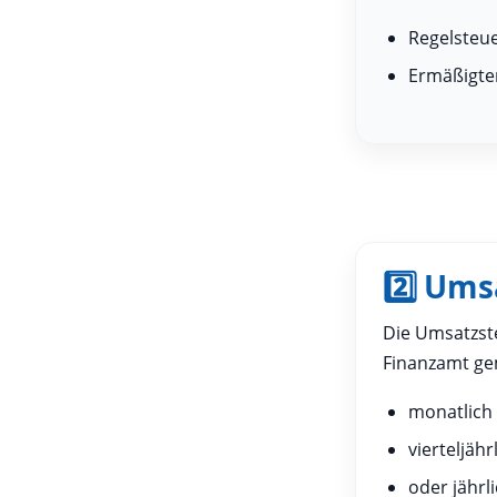
Regelsteue
Ermäßigter
2️⃣ Um
Die Umsatzst
Finanzamt ge
monatlich
vierteljähr
oder jährl