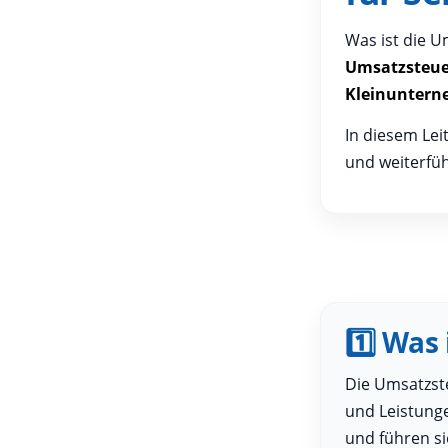
Was ist die U
Umsatzsteu
Kleinuntern
In diesem Lei
und weiterfüh
1️⃣ Was
Die Umsatzste
und Leistung
und führen si