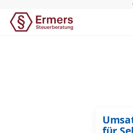
Umsat
für S