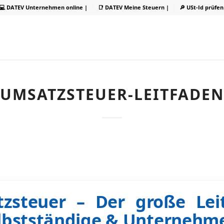
💻 DATEV Unternehmen online |
📑 DATEV Meine Steuern |
🔎 USt-Id prüfen
UMSATZSTEUER-LEITFADEN
zsteuer – Der große Lei
elbstständige & Unternehm