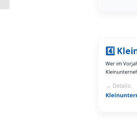
4️⃣ Kl
Wer im Vorja
Kleinunterne
→ Details:
Kleinunter