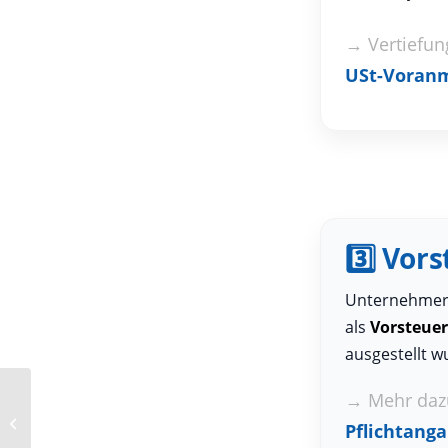
→ Vertiefun
USt-Voranm
3️⃣ Vor
Unternehmer 
als
Vorsteuer
ausgestellt w
→ Mehr daz
gewinnermittlung-buchhaltung
Pflichtang