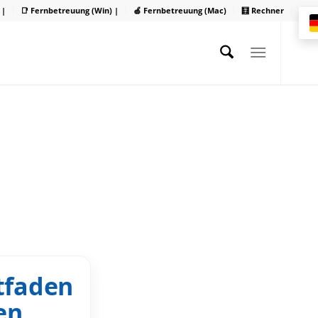
 |
📑 Fernbetreuung (Win) |
🍏 Fernbetreuung (Mac)
🧮 Rechner
tfaden
en