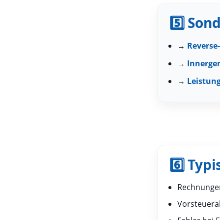
5️⃣ Son
→
Reverse
→
Innerge
→
Leistung
6️⃣ Typ
Rechnungen
Vorsteuer