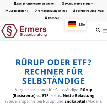
💻 DATEV Unternehmen online |
📑 DATEV Meine Steuern |
🔎 USt-Id prüfen |
📑 Fernbetreuung (Win) |
🍏 Fernbetreuung (Mac)
🧮 Rechner
DE
RÜRUP ODER ETF?
RECHNER FÜR
SELBSTÄNDIGE
Vergleichsrechner für Selbständige:
Rürup
(Basisrente)
vs.
ETF
. Fokus:
Netto-Belastung
(Steuerersparnis bei Rürup) und
Endkapital
(Modell).