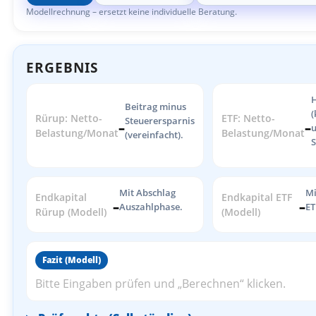
Modellrechnung – ersetzt keine individuelle Beratung.
ERGEBNIS
H
Beitrag minus
(
Rürup: Netto-
ETF: Netto-
Steuerersparnis
–
–
u
Belastung/Monat
Belastung/Monat
(vereinfacht).
S
Mit Abschlag
Mi
Endkapital
Endkapital ETF
–
–
Auszahlphase.
ET
Rürup (Modell)
(Modell)
Fazit (Modell)
Bitte Eingaben prüfen und „Berechnen“ klicken.