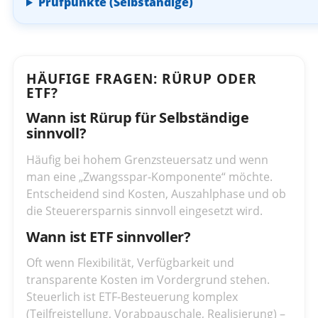
Prüfpunkte (Selbständige)
HÄUFIGE FRAGEN: RÜRUP ODER
ETF?
Wann ist Rürup für Selbständige
sinnvoll?
Häufig bei hohem Grenzsteuersatz und wenn
man eine „Zwangsspar-Komponente“ möchte.
Entscheidend sind Kosten, Auszahlphase und ob
die Steuerersparnis sinnvoll eingesetzt wird.
Wann ist ETF sinnvoller?
Oft wenn Flexibilität, Verfügbarkeit und
transparente Kosten im Vordergrund stehen.
Steuerlich ist ETF-Besteuerung komplex
(Teilfreistellung, Vorabpauschale, Realisierung) –