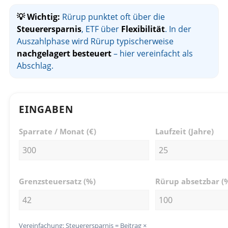
💡 Wichtig:
Rürup punktet oft über die
Steuerersparnis
, ETF über
Flexibilität
. In der
Auszahlphase wird Rürup typischerweise
nachgelagert besteuert
– hier vereinfacht als
Abschlag.
EINGABEN
Sparrate / Monat (€)
Laufzeit (Jahre)
Grenzsteuersatz (%)
Rürup absetzbar (
Vereinfachung: Steuerersparnis = Beitrag ×