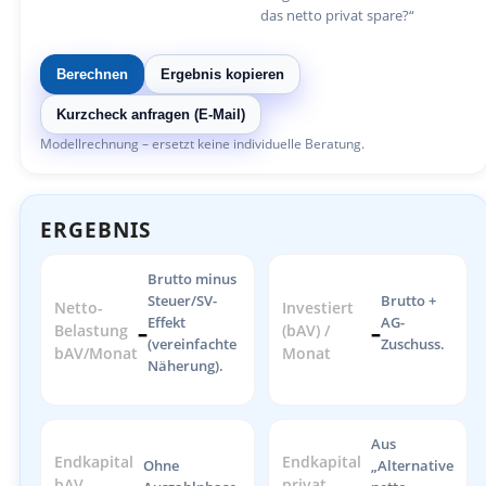
das netto privat spare?“
Berechnen
Ergebnis kopieren
Kurzcheck anfragen (E-Mail)
Modellrechnung – ersetzt keine individuelle Beratung.
ERGEBNIS
Brutto minus
Steuer/SV-
Brutto +
Netto-
Investiert
Effekt
AG-
Belastung
–
(bAV) /
–
(vereinfachte
Zuschuss.
bAV/Monat
Monat
Näherung).
Aus
Endkapital
Endkapital
Ohne
„Alternative
bAV
privat