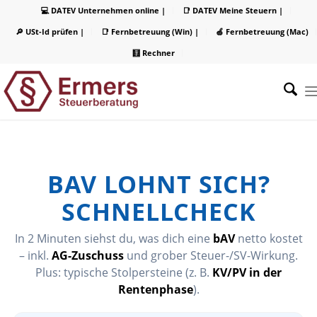
💻 DATEV Unternehmen online |
📑 DATEV Meine Steuern |
🔎 USt-Id prüfen |
📑 Fernbetreuung (Win) |
🍏 Fernbetreuung (Mac)
🧮 Rechner
BAV LOHNT SICH?
SCHNELLCHECK
In 2 Minuten siehst du, was dich eine
bAV
netto kostet
– inkl.
AG-Zuschuss
und grober Steuer-/SV-Wirkung.
Plus: typische Stolpersteine (z. B.
KV/PV in der
Rentenphase
).