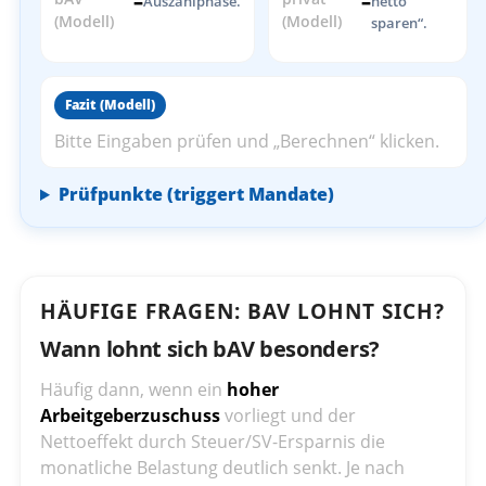
–
–
Auszahlphase.
netto
(Modell)
(Modell)
sparen“.
Fazit (Modell)
Bitte Eingaben prüfen und „Berechnen“ klicken.
Prüfpunkte (triggert Mandate)
HÄUFIGE FRAGEN: BAV LOHNT SICH?
Wann lohnt sich bAV besonders?
Häufig dann, wenn ein
hoher
Arbeitgeberzuschuss
vorliegt und der
Nettoeffekt durch Steuer/SV-Ersparnis die
monatliche Belastung deutlich senkt. Je nach