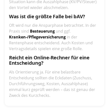
Situation kann die Auszahlphase (KV/PV/Steuer)
den Vorteil wieder abschmelzen.
Was ist die größte Falle bei bAV?
Oft wird nur die Ansparphase betrachtet. In der
Praxis sind
Besteuerung
und ggf.
Kranken-/Pflegeversicherung
in der
Rentenphase entscheidend. Auch Kosten und
Vertragsdetails spielen eine große Rolle.
Reicht ein Online-Rechner für eine
Entscheidung?
Als Orientierung ja. Für eine belastbare
Entscheidung sollten die Eckdaten (Zuschuss,
Durchführungsweg, Kosten, Auszahlphase)
einmal kurz geprüft werden – das ist genau der
Zweck des Kurzchecks.