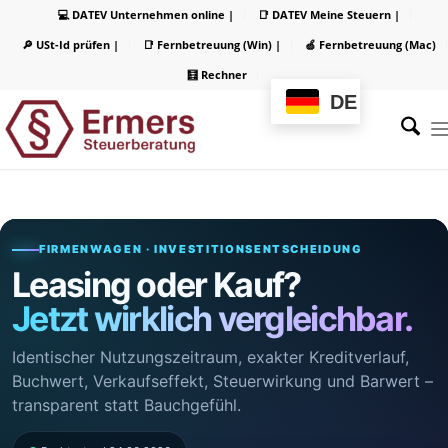
💻 DATEV Unternehmen online |
📑 DATEV Meine Steuern |
🔎 USt-Id prüfen |
📑 Fernbetreuung (Win) |
🍏 Fernbetreuung (Mac)
🧮 Rechner
DE