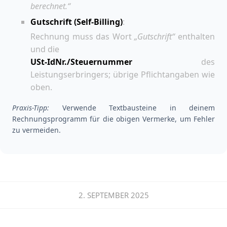
berechnet.“
Gutschrift (Self-Billing)
:
Rechnung muss das Wort
„Gutschrift“
enthalten
und die
USt-IdNr./Steuernummer
des
Leistungserbringers; übrige Pflichtangaben wie
oben.
Praxis-Tipp:
Verwende Textbausteine in deinem
Rechnungsprogramm für die obigen Vermerke, um Fehler
zu vermeiden.
2. SEPTEMBER 2025