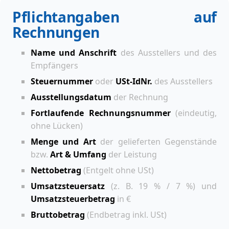
Pflichtangaben auf
Rechnungen
Name und Anschrift
des Ausstellers und des
Empfängers
Steuernummer
oder
USt-IdNr.
des Ausstellers
Ausstellungsdatum
der Rechnung
Fortlaufende Rechnungsnummer
(eindeutig,
ohne Lücken)
Menge und Art
der gelieferten Gegenstände
bzw.
Art & Umfang
der Leistung
Nettobetrag
(Entgelt ohne USt)
Umsatzsteuersatz
(z. B. 19 % / 7 %) und
Umsatzsteuerbetrag
in €
Bruttobetrag
(Endbetrag inkl. USt)