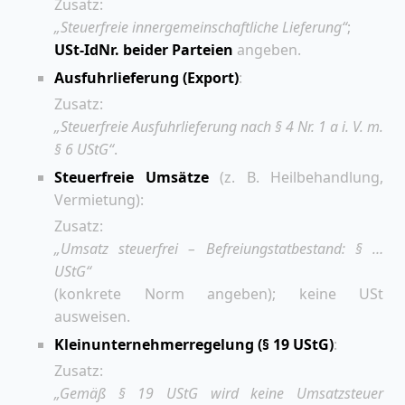
Zusatz:
„Steuerfreie innergemeinschaftliche Lieferung“
;
USt-IdNr. beider Parteien
angeben.
Ausfuhrlieferung (Export)
:
Zusatz:
„Steuerfreie Ausfuhrlieferung nach § 4 Nr. 1 a i. V. m.
§ 6 UStG“
.
Steuerfreie Umsätze
(z. B. Heilbehandlung,
Vermietung):
Zusatz:
„Umsatz steuerfrei – Befreiungstatbestand: § …
UStG“
(konkrete Norm angeben); keine USt
ausweisen.
Kleinunternehmerregelung (§ 19 UStG)
:
Zusatz:
„Gemäß § 19 UStG wird keine Umsatzsteuer