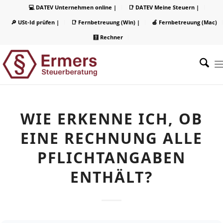
💻 DATEV Unternehmen online |
📑 DATEV Meine Steuern |
🔎 USt-Id prüfen |
📑 Fernbetreuung (Win) |
🍏 Fernbetreuung (Mac)
🧮 Rechner
WIE ERKENNE ICH, OB
EINE RECHNUNG ALLE
PFLICHTANGABEN
ENTHÄLT?