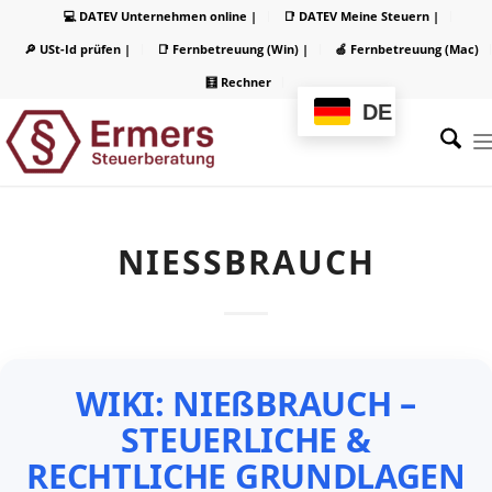
💻 DATEV Unternehmen online |
📑 DATEV Meine Steuern |
🔎 USt-Id prüfen |
📑 Fernbetreuung (Win) |
🍏 Fernbetreuung (Mac)
🧮 Rechner
DE
NIESSBRAUCH
WIKI: NIEßBRAUCH –
STEUERLICHE &
RECHTLICHE GRUNDLAGEN