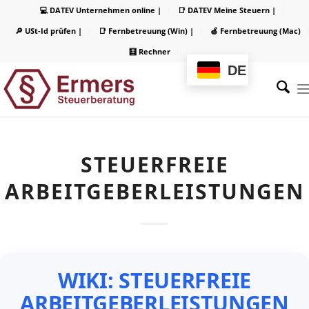
💻 DATEV Unternehmen online |
📑 DATEV Meine Steuern |
🔎 USt-Id prüfen |
📑 Fernbetreuung (Win) |
🍏 Fernbetreuung (Mac)
🧮 Rechner
DE
STEUERFREIE
ARBEITGEBERLEISTUNGEN
WIKI: STEUERFREIE
ARBEITGEBERLEISTUNGEN