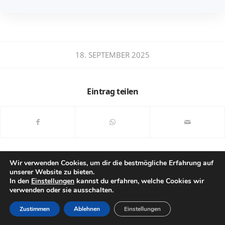
18. SEPTEMBER 2025
Eintrag teilen
Wir verwenden Cookies, um dir die bestmögliche Erfahrung auf
unserer Website zu bieten.
In den
Einstellungen
kannst du erfahren, welche Cookies wir
verwenden oder sie ausschalten.
© Copyright - StB Dipl.-Kfm. Marcus Ermers -
Enfold Theme by Kriesi
Zustimmen
Ablehnen
Einstellungen
Datenschutzhinweise
Impressum
Allgemeine Auftragsbedingungen
Honorar – Kosten – Preise