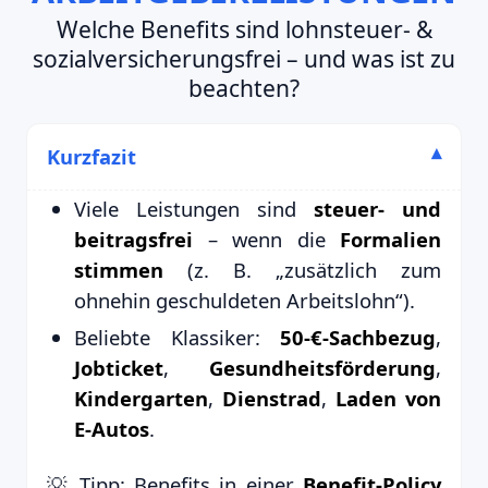
Welche Benefits sind lohnsteuer- &
sozialversicherungsfrei – und was ist zu
beachten?
Kurzfazit
Viele Leistungen sind
steuer- und
beitragsfrei
– wenn die
Formalien
stimmen
(z. B. „zusätzlich zum
ohnehin geschuldeten Arbeitslohn“).
Beliebte Klassiker:
50-€-Sachbezug
,
Jobticket
,
Gesundheitsförderung
,
Kindergarten
,
Dienstrad
,
Laden von
E-Autos
.
💡 Tipp: Benefits in einer
Benefit-Policy