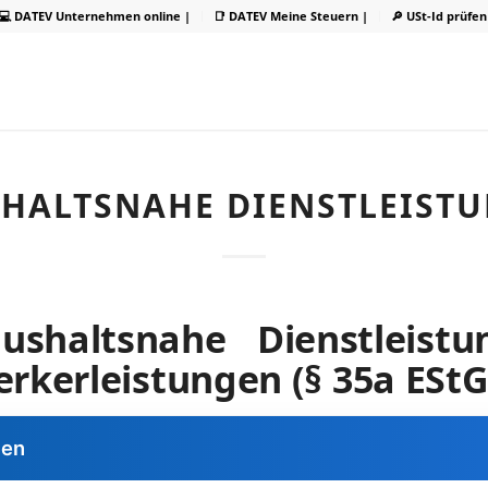
💻 DATEV Unternehmen online |
📑 DATEV Meine Steuern |
🔎 USt-Id prüfen
HALTSNAHE DIENSTLEIST
shaltsnahe Dienstleist
kerleistungen (§ 35a EStG
gen