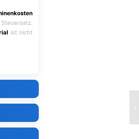
hinenkosten
Steuersatz.
ial
ist nicht
Ph
ELE
on).