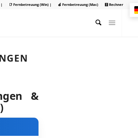
 |
📑 Fernbetreuung (Win) |
🍏 Fernbetreuung (Mac)
🧮 Rechner
UNGEN
ungen &
)