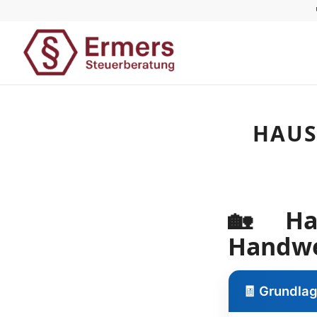
HAUS
🏡 Hau
Handwer
🧾 Grundla