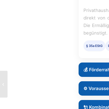
Privathaus
direkt von
Die Ermäßi
begünstigt.
§ 35a EStG
💰 Förderr
Firmenfahrzeuge
KATEGORI
⚙️ Vorauss
Leistung
🔌 Kombina