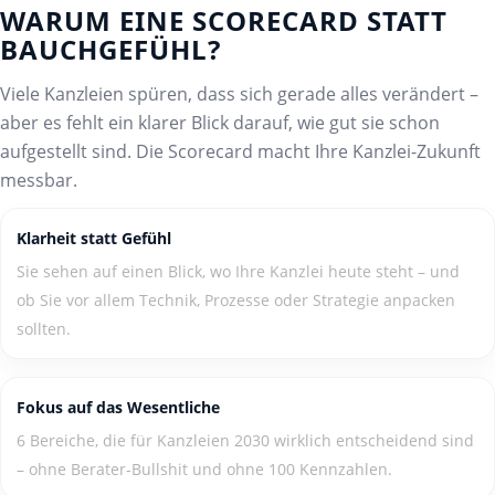
WARUM EINE SCORECARD STATT
BAUCHGEFÜHL?
Viele Kanzleien spüren, dass sich gerade alles verändert –
aber es fehlt ein klarer Blick darauf, wie gut sie schon
aufgestellt sind. Die Scorecard macht Ihre Kanzlei-Zukunft
messbar.
Klarheit statt Gefühl
Sie sehen auf einen Blick, wo Ihre Kanzlei heute steht – und
ob Sie vor allem Technik, Prozesse oder Strategie anpacken
sollten.
Fokus auf das Wesentliche
6 Bereiche, die für Kanzleien 2030 wirklich entscheidend sind
– ohne Berater-Bullshit und ohne 100 Kennzahlen.