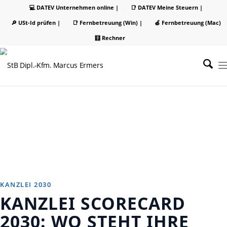
💻 DATEV Unternehmen online |
📑 DATEV Meine Steuern |
🔎 USt-Id prüfen |
📑 Fernbetreuung (Win) |
🍏 Fernbetreuung (Mac)
🧮 Rechner
KANZLEI 2030
KANZLEI SCORECARD
2030: WO STEHT IHRE