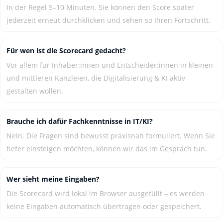
In der Regel 5–10 Minuten. Sie können den Score später
jederzeit erneut durchklicken und sehen so Ihren Fortschritt.
Für wen ist die Scorecard gedacht?
Vor allem für Inhaber:innen und Entscheider:innen in kleinen
und mittleren Kanzleien, die Digitalisierung & KI aktiv
gestalten wollen.
Brauche ich dafür Fachkenntnisse in IT/KI?
Nein. Die Fragen sind bewusst praxisnah formuliert. Wenn Sie
tiefer einsteigen möchten, können wir das im Gespräch tun.
Wer sieht meine Eingaben?
Die Scorecard wird lokal im Browser ausgefüllt – es werden
keine Eingaben automatisch übertragen oder gespeichert.