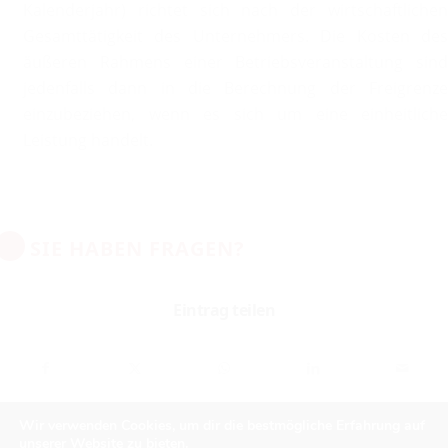
Kalenderjahr) richtet sich nach der wirtschaftlichen
Gesamttätigkeit des Unternehmers. Die Kosten des
äußeren Rahmens einer Betriebsveranstaltung sind
jedenfalls dann in die Berechnung der Freigrenze
einzubeziehen, wenn es sich um eine einheitliche
Leistung handelt.
SIE HABEN FRAGEN?
Eintrag teilen
Wir verwenden Cookies, um dir die bestmögliche Erfahrung auf
unserer Website zu bieten.