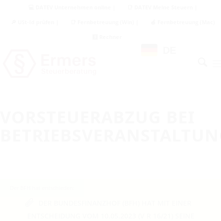
💻 DATEV Unternehmen online |
📑 DATEV Meine Steuern |
🔎 USt-Id prüfen |
📑 Fernbetreuung (Win) |
🍏 Fernbetreuung (Mac)
🧮 Rechner
DE
VORSTEUERABZUG BEI
BETRIEBSVERANSTALTU
Der BFH hat entschieden:
DER BUNDESFINANZHOF (BFH) HAT MIT EINER
ENTSCHEIDUNG VOM 10.05.2023 (V R 16/21) SEINE