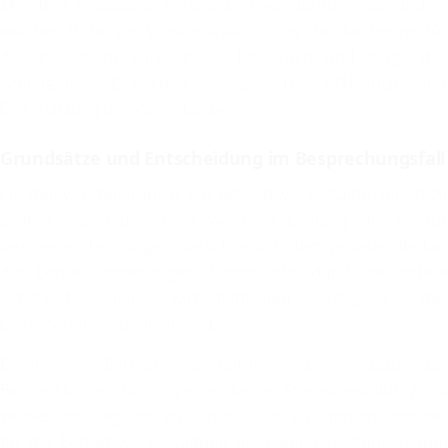
Mit dem Finanzamt entstand Streit darüber, ob und in
welcher Höhe ein Vorsteuerabzug aus der Rechnung für
das Kochevent zulässig ist. Einspruch und Klage des
Arbeitgebers E blieben erfolglos. Der BFH folgte der
Einschätzung der Vorinstanzen.
Grundsätze und Entscheidung im Besprechungsfall
Für den Vorsteuerabzug aus Betriebsveranstaltungen ist zu
prüfen, ob und ggf. in welchem Umfang die hierfür
bezogenen Leistungen ausschließlich dem privaten Bedarf
der Betriebsangehörigen dienen oder durch besondere
Umstände der wirtschaftlichen Tätigkeit des
Unternehmens bedingt sind.
Dient eine Betriebsveranstaltung lediglich dazu, das
Betriebsklima durch gemeinsame Freizeitgestaltung zu
verbessern, liegt ein ausschließlicher Zusammenhang der
für die Betriebsveranstaltung bezogenen Leistungen zum