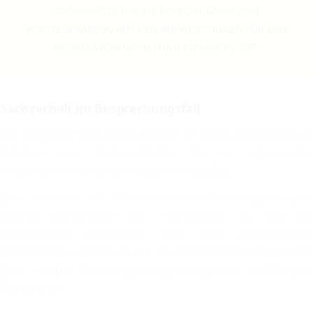
GRUNDSÄTZE FÜR DIE BERECHTIGUNG ZUM
VORSTEUERABZUG AUS DEN AUFWENDUNGEN FÜR EINE
BETRIEBSVERANSTALTUNG KONKRETISIERT.
Sachverhalt im Besprechungsfall
Der klagende Verband E mietete für seine Mitarbeiter im
Rahmen einer Weihnachtsfeier für ein sogenanntes
Kochevent ein entsprechendes Kochstudio.
Dort bereiteten die Teilnehmer unter Anleitung von zwei
Köchen gemeinsam das Abendessen zu, das sie
anschließend verzehrten. Von den angemeldeten
Teilnehmern nahmen bis auf eine Mitarbeiterin alle an dem
Event teil. Der Rechnungsbetrag betrug mehr als 110 € pro
Teilnehmer.