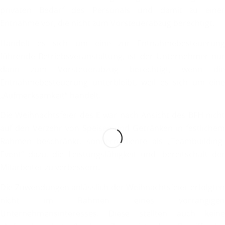
privaten Bedarf des Personals und damit zu einer
Entnahme vor, die nicht zum Vorsteuerabzug berechtigt.
Handelt es sich um eine zur Entnahmebesteuerung
führende Betriebsveranstaltung, ist der Unternehmer nur
dann zum Vorsteuerabzug berechtigt, wenn die
Entnahmebesteuerung unterbleibt, weil es sich um eine
„Aufmerksamkeit“ handelt.
Die Weihnachtsfeier des E war nach Ansicht des BFH nicht
auf den Verzehr von Speisen und Getränken in festlichem
Rahmen beschränkt, sondern diente als „Teambuilding-
Event“ dazu, die Leistungsfähigkeit und -bereitschaft der
Mitarbeiter zu verbessern.
Die Zuwendungen anlässlich der Weihnachtsfeier erfolgten
nicht im Rahmen eines vorrangigen
Unternehmensinteresses. Diese stellten auch keine