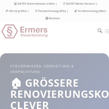
💻 DATEV Unternehmen online |
📑 DATEV Meine Steuern |
🔎 USt-Id prüfen |
📑 Fernbetreuung (Win) |
🍏 Fernbetreuung (Mac)
🧮 Rechner
STEUERWISSEN VERMIETUNG &
VERPACHTUNG
🏠 GRÖSSERE R
ENOVIERUNGSKOS
LEVER V