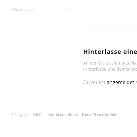
Hinterlasse ei
An der Diskussion beteili
Hinterlasse uns deinen 
Du musst
angemeldet
s
© Copyright - StB Dipl.-Kfm. Marcus Ermers -
Enfold Theme by Kriesi