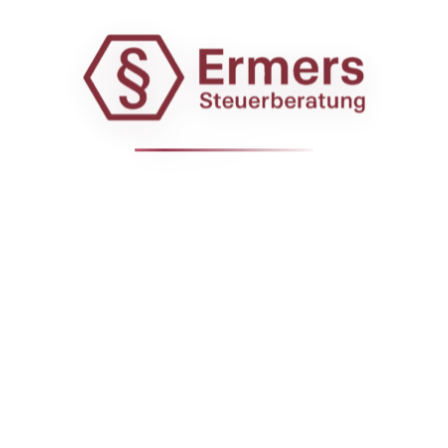
nutzen Sie bitte die folgenden Vorlagen:
Personalfragebogen - Angestellte
Personalfragebogen - Aushilfe (450-EUR-Job)
Befreiung RV-Pflicht (Aushilfe)
SIE HABEN FRAGEN?
Eintrag teilen