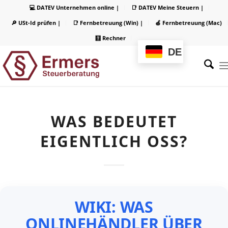
💻 DATEV Unternehmen online |
📑 DATEV Meine Steuern |
🔎 USt-Id prüfen |
📑 Fernbetreuung (Win) |
🍏 Fernbetreuung (Mac)
🧮 Rechner
DE
WAS BEDEUTET
EIGENTLICH OSS?
WIKI: WAS
ONLINEHÄNDLER ÜBER