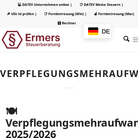
💻 DATEV Unternehmen online |
📑 DATEV Meine Steuern |
🔎 USt-Id prüfen |
📑 Fernbetreuung (Win) |
🍏 Fernbetreuung (Mac)
🧮 Rechner
DE
VERPFLEGUNGSMEHRAUF
🍽️
Verpflegungsmehraufwa
2025/2026