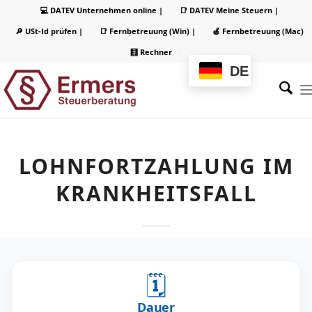
💻 DATEV Unternehmen online |
📑 DATEV Meine Steuern |
🔎 USt-Id prüfen |
📑 Fernbetreuung (Win) |
🍏 Fernbetreuung (Mac)
🧮 Rechner
DE
LOHNFORTZAHLUNG IM
KRANKHEITSFALL
🗓️
Dauer