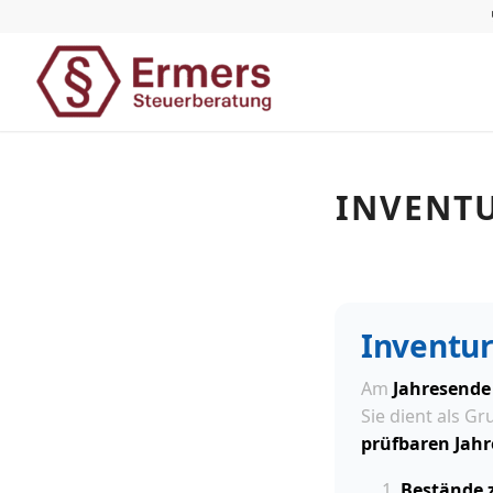
INVENTU
Inventu
Am
Jahresende
Sie dient als G
prüfbaren Jahr
Bestände 