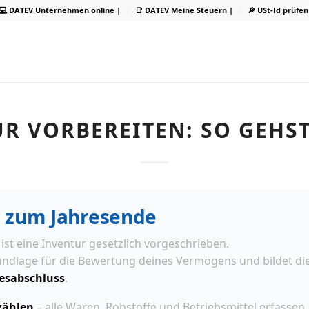
💻 DATEV Unternehmen online |
📑 DATEV Meine Steuern |
🔎 USt-Id prüfen
R VORBEREITEN: SO GEHS
r zum Jahresende
ist eine Inventur gesetzlich vorgeschrieben.
rundlage für die Bewertung deines Vermögens und bildet die
esabschluss
.
zählen
– alle Waren, Rohstoffe und Betriebsmittel erfassen