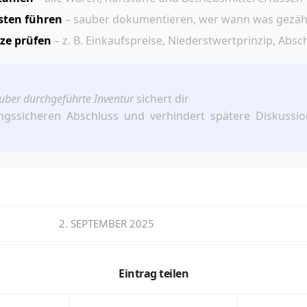
sten führen
– sauber dokumentieren, wer wann was gezähl
ze prüfen
– z. B. Einkaufspreise, Niederstwertprinzip, Abs
uber durchgeführte Inventur
sichert dir
ngssicheren Abschluss und verhindert spätere Diskussi
2. SEPTEMBER 2025
Eintrag teilen