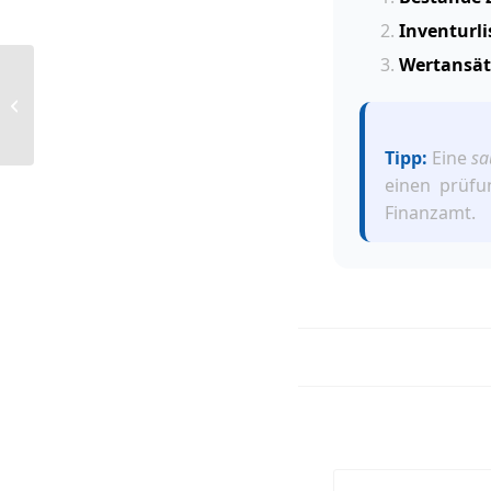
Inventurli
Wertansät
DATEV Unternehmen online: Belege
richtig hochladen
Tipp:
Eine
sa
einen prüfu
Finanzamt.