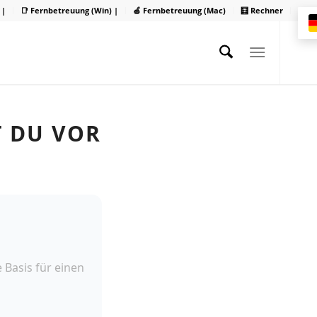
 |
📑 Fernbetreuung (Win) |
🍏 Fernbetreuung (Mac)
🧮 Rechner
T DU VOR
 Basis für einen