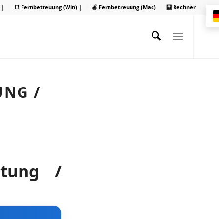
 |
📑 Fernbetreuung (Win) |
🍏 Fernbetreuung (Mac)
🧮 Rechner
UNG /
etung /