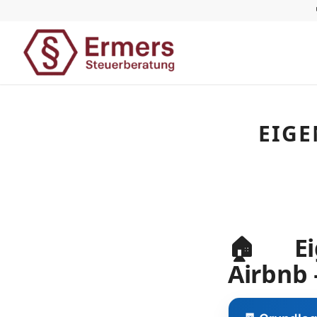
EIGE
🏠 Eig
Airbnb 