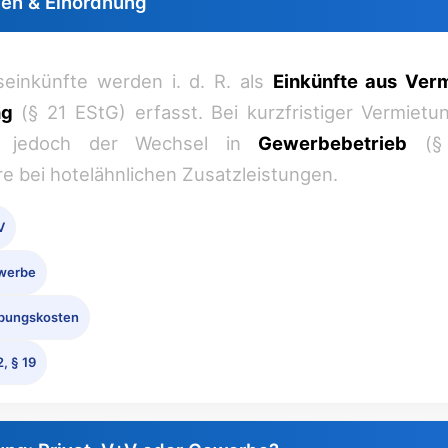
gen & Einordnung
einkünfte werden i. d. R. als
Einkünfte aus Ver
ng
(§ 21 EStG) erfasst. Bei kurzfristiger Vermietu
t jedoch der Wechsel in
Gewerbebetrieb
(§ 
e bei hotelähnlichen Zusatzleistungen.
V
ewerbe
rbungskosten
2, § 19