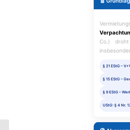
🧾 Grundla
Vermietungs
Verpachtu
Co.) droh
insbesonder
§ 21 EStG – V+
§ 15 EStG – G
§ 9 EStG – We
UStG: § 4 Nr. 1