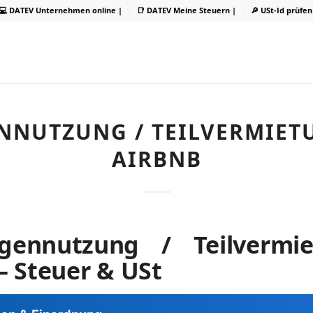
💻 DATEV Unternehmen online |
📑 DATEV Meine Steuern |
🔎 USt-Id prüfen
NNUTZUNG / TEILVERMIET
AIRBNB
ennutzung / Teilvermi
– Steuer & USt