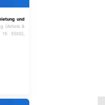
mietung und
ng (Airbnb &
15 EStG),