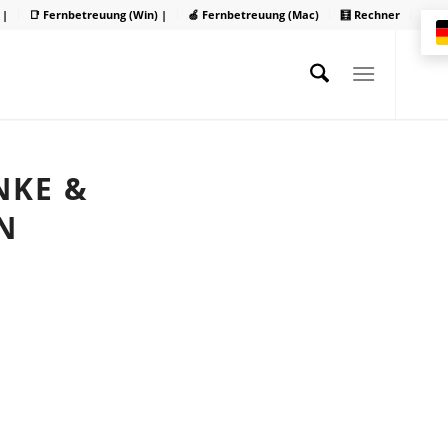
 |
📑 Fernbetreuung (Win) |
🍏 Fernbetreuung (Mac)
🧮 Rechner
NKE &
N