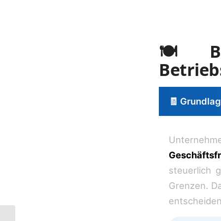
🍽️ B
Betrie
🧾 Grundla
Unterneh
Geschäftsf
steuerlich 
Grenzen. Da
entscheiden