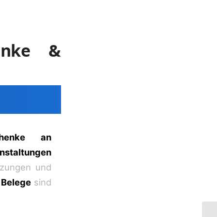
enke &
chenke an
staltungen
etzungen und
 Belege
sind