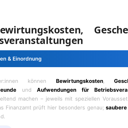
ewirtungskosten, Gesch
bsveranstaltungen
gen & Einordnung
mer:innen können
Bewirtungskosten
,
Ges
reunde
und
Aufwendungen für Betriebsveran
geltend machen – jeweils mit speziellen Vorauss
s Finanzamt prüft hier besonders genau;
saubere
d.