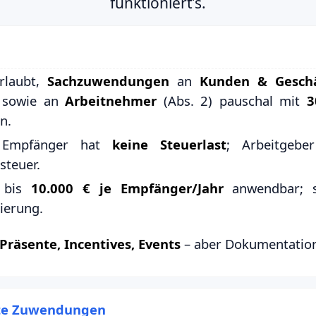
funktioniert’s.
rlaubt,
Sachzuwendungen
an
Kunden & Geschä
) sowie an
Arbeitnehmer
(Abs. 2) pauschal mit
3
n.
: Empfänger hat
keine Steuerlast
; Arbeitgebe
steuer.
bis
10.000 € je Empfänger/Jahr
anwendbar; s
ierung.
Präsente, Incentives, Events
– aber Dokumentation i
te Zuwendungen