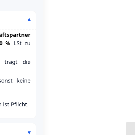
ftspartner
0 %
LSt zu
r trägt die
onst keine
st Pflicht.