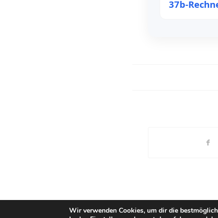
37b-Rechn
Wir verwenden Cookies, um dir die bestmöglich
© Copyright - StB Dipl.-Kfm. Marcus Ermers -
Enfold Theme by Kriesi