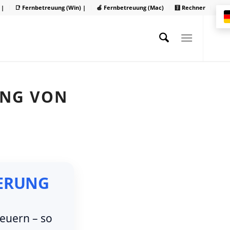
 |
📑 Fernbetreuung (Win) |
🍏 Fernbetreuung (Mac)
🧮 Rechner
UNG VON
UERUNG
euern – so