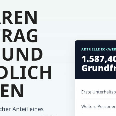
AREN
TRAG
 UND
AKTUELLE ECKWE
1.587,4
DLICH
Grundf
EN
Erste Unterhaltspf
Weitere Persone
cher Anteil eines