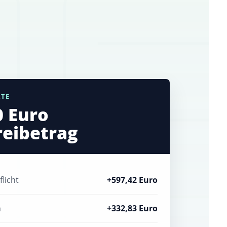
RTE
0 Euro
reibetrag
licht
+597,42 Euro
n
+332,83 Euro