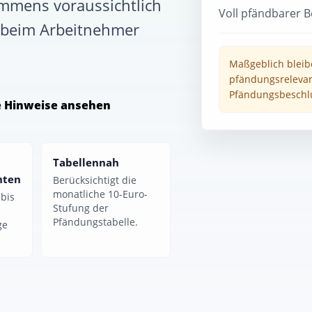
mmens voraussichtlich
Voll pfändbarer B
g beim Arbeitnehmer
Maßgeblich bleib
pfändungsrelevan
Pfändungsbeschl
e Hinweise ansehen
Tabellennah
hten
Berücksichtigt die
monatliche 10-Euro-
bis
Stufung der
Pfändungstabelle.
ge