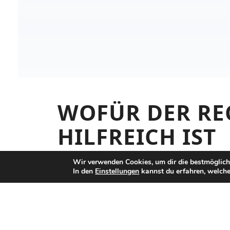
WOFÜR DER RE
HILFREICH IST
Lohnpfändungen sind in der Praxis oft fe
Wir verwenden Cookies, um dir die bestmöglich
In den
Einstellungen
kannst du erfahren, welche
Sonderzahlungen oder mehrere Pfändun
schafft eine schnelle Grundlage für die 