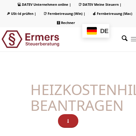
💻 DATEV Unternehmen online |
📑 DATEV Meine Steuern |
🔎 USt-Id prüfen |
📑 Fernbetreuung (Win) |
🍏 Fernbetreuung (Mac)
🧮 Rechner
DE
HEIZKOSTENHI
BEANTRAGEN