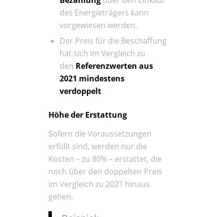
des Energieträgers kann
vorgewiesen werden.
Der Preis für die Beschaffung
hat sich im Vergleich zu
den
Referenzwerten aus
2021 mindestens
verdoppelt
.
Höhe der Erstattung
Sofern die Voraussetzungen
erfüllt sind, werden nur die
Kosten – zu 80% – erstattet, die
noch über den doppelten Preis
im Vergleich zu 2021 hinaus
gehen.