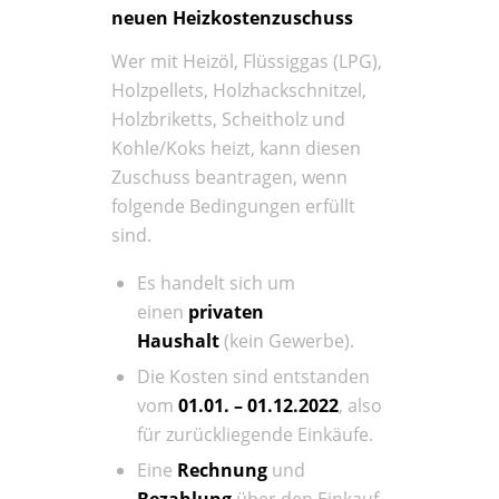
neuen Heizkostenzuschuss
Wer mit Heizöl, Flüssiggas (LPG),
Holzpellets, Holzhackschnitzel,
Holzbriketts, Scheitholz und
Kohle/Koks heizt, kann diesen
Zuschuss beantragen, wenn
folgende Bedingungen erfüllt
sind.
Es handelt sich um
einen
privaten
Haushalt
(kein Gewerbe).
Die Kosten sind entstanden
vom
01.01. – 01.12.2022
, also
für zurückliegende Einkäufe.
Eine
Rechnung
und
Bezahlung
über den Einkauf