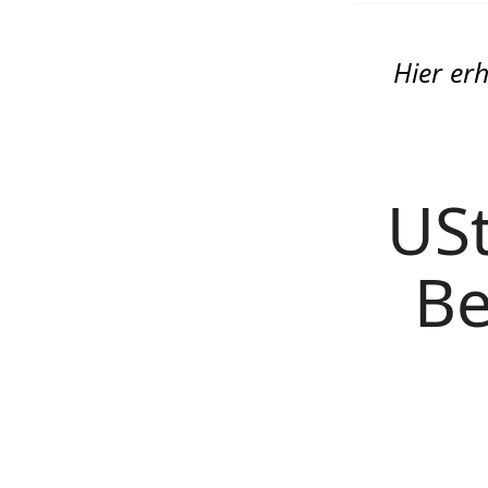
Hier er
US
Be