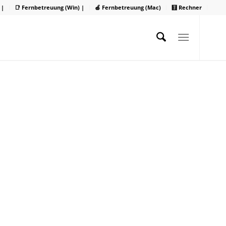
 |
📑 Fernbetreuung (Win) |
🍏 Fernbetreuung (Mac)
🧮 Rechner