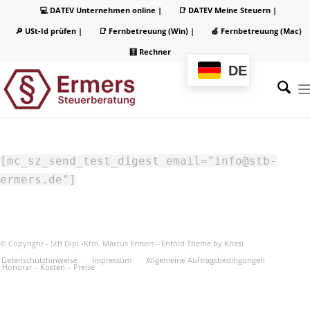
💻 DATEV Unternehmen online |
📑 DATEV Meine Steuern |
🔎 USt-Id prüfen |
📑 Fernbetreuung (Win) |
🍏 Fernbetreuung (Mac)
🧮 Rechner
DE
[mc_sz_send_test_digest email="info@stb-
ermers.de"]
© Copyright - StB Dipl.-Kfm. Marcus Ermers -
Enfold Theme by Kriesi
Datenschutzhinweise
Impressum
Allgemeine Auftragsbedingungen
Honorar – Kosten – Preise