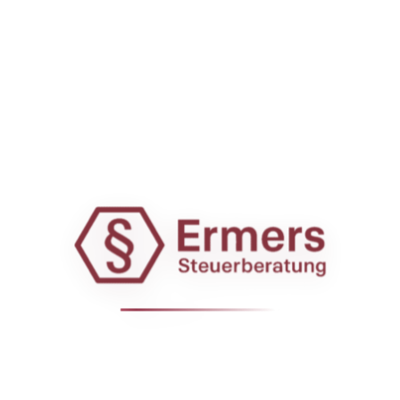
Stadionrundgang sowie einem nicht geführten Besuch des
Museums. Das Museum kann nicht besichtigt werden,
ohne an dem geführten Stadionrundgang teilzunehmen.
Entscheidung
Der EuGH führt aus, dass im Rahmen der notwendigen
Gesamtbetrachtung des Umsatzes und ausgehend von
den Grundsätzen zur Bestimmung einer einheitlichen
Leistung, bereits aus der Einstufung eines aus mehreren
Bestandteilen bestehenden Umsatzes als einheitliche
Leistung folgt, dass dieser Umsatz ein und demselben
Mehrwertsteuersatz unterliegen muss. Die einheitliche
Leistung, vorliegend bestehend aus zwei separaten
Bestandteilen (Stadionrundgang und Museumsbesuch), für
die bei getrennter Erbringung unterschiedliche Steuersätze
gelten, unterliegt insgesamt dem Steuersatz, der für den
Hauptbestandteil anzuwenden ist. Das gilt auch dann,