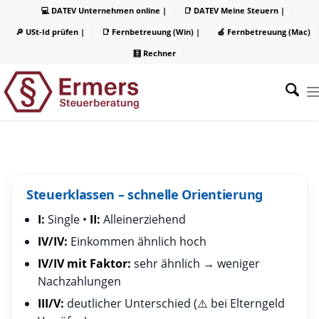
💻 DATEV Unternehmen online |
📑 DATEV Meine Steuern |
🔎 USt-Id prüfen |
📑 Fernbetreuung (Win) |
🍏 Fernbetreuung (Mac)
🧮 Rechner
Steuerklassen – schnelle Orientierung
I:
Single •
II:
Alleinerziehend
IV/IV:
Einkommen ähnlich hoch
IV/IV mit Faktor:
sehr ähnlich → weniger
Nachzahlungen
III/V:
deutlicher Unterschied (⚠️ bei Elterngeld