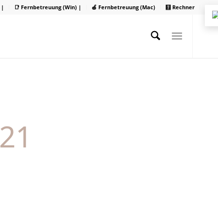
 |
📑 Fernbetreuung (Win) |
🍏 Fernbetreuung (Mac)
🧮 Rechner
021