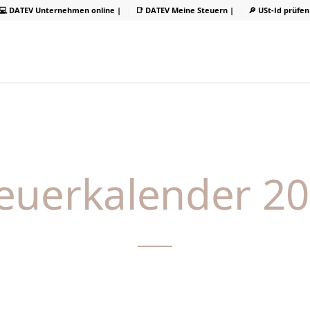
💻 DATEV Unternehmen online |
📑 DATEV Meine Steuern |
🔎 USt-Id prüfen
euerkalender 2