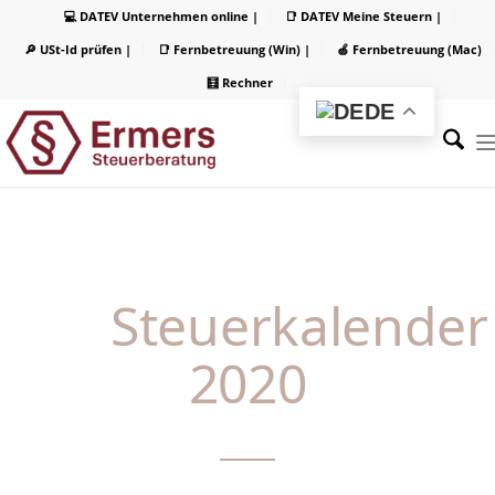
💻 DATEV Unternehmen online |
📑 DATEV Meine Steuern |
🔎 USt-Id prüfen |
📑 Fernbetreuung (Win) |
🍏 Fernbetreuung (Mac)
🧮 Rechner
DE
Steuerkalender
2020