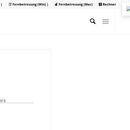
 |
📑 Fernbetreuung (Win) |
🍏 Fernbetreuung (Mac)
🧮 Rechner
ers