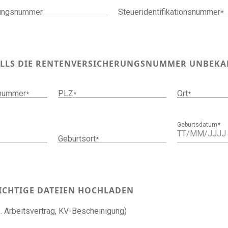
rungsnummer
Steueridentifikationsnummer
*
ALLS DIE RENTENVERSICHERUNGSNUMMER UNBEKA
snummer
PLZ
Ort
*
*
*
*
Geburtsdatum
Geburtsort
*
WICHTIGE DATEIEN HOCHLADEN
B. Arbeitsvertrag, KV-Bescheinigung)