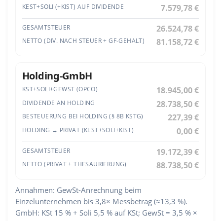
KEST+SOLI (+KIST) AUF DIVIDENDE
7.579,78 €
GESAMTSTEUER
26.524,78 €
NETTO (DIV. NACH STEUER + GF-GEHALT)
81.158,72 €
Holding-GmbH
KST+SOLI+GEWST (OPCO)
18.945,00 €
DIVIDENDE AN HOLDING
28.738,50 €
BESTEUERUNG BEI HOLDING (§ 8B KSTG)
227,39 €
HOLDING → PRIVAT (KEST+SOLI+KIST)
0,00 €
GESAMTSTEUER
19.172,39 €
NETTO (PRIVAT + THESAURIERUNG)
88.738,50 €
Annahmen: GewSt-Anrechnung beim
Einzelunternehmen bis 3,8× Messbetrag (≈13,3 %).
GmbH: KSt 15 % + Soli 5,5 % auf KSt; GewSt = 3,5 % ×