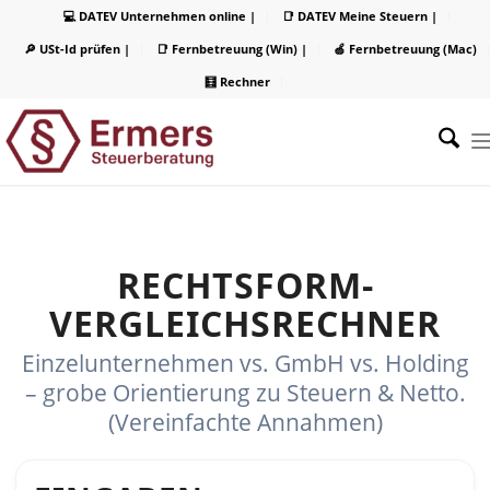
💻 DATEV Unternehmen online |
📑 DATEV Meine Steuern |
🔎 USt-Id prüfen |
📑 Fernbetreuung (Win) |
🍏 Fernbetreuung (Mac)
🧮 Rechner
RECHTSFORM-
VERGLEICHSRECHNER
Einzelunternehmen vs. GmbH vs. Holding
– grobe Orientierung zu Steuern & Netto.
(Vereinfachte Annahmen)