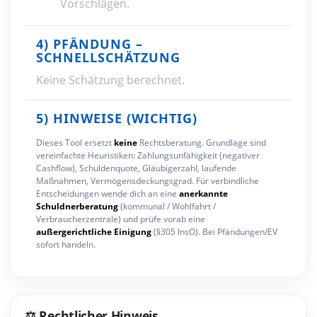
Vorschlägen.
4) PFÄNDUNG –
SCHNELLSCHÄTZUNG
Keine Schätzung berechnet.
5) HINWEISE (WICHTIG)
Dieses Tool ersetzt
keine
Rechtsberatung. Grundlage sind
vereinfachte Heuristiken: Zahlungsunfähigkeit (negativer
Cashflow), Schuldenquote, Gläubigerzahl, laufende
Maßnahmen, Vermögensdeckungsgrad. Für verbindliche
Entscheidungen wende dich an eine
aner­kannte
Schuldnerberatung
(kommunal / Wohlfahrt /
Verbraucherzentrale) und prüfe vorab eine
außergerichtliche Einigung
(§305 InsO). Bei Pfändungen/EV
sofort handeln.
⚖️ Rechtlicher Hinweis