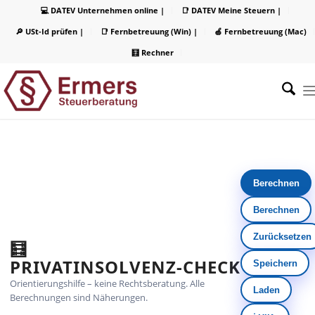
💻 DATEV Unternehmen online |
📑 DATEV Meine Steuern |
🔎 USt-Id prüfen |
📑 Fernbetreuung (Win) |
🍏 Fernbetreuung (Mac)
🧮 Rechner
Berechnen
Berechnen
Zurücksetzen
🧮
PRIVATINSOLVENZ‑CHECK
Speichern
Orientierungshilfe – keine Rechtsberatung. Alle
Laden
Berechnungen sind Näherungen.