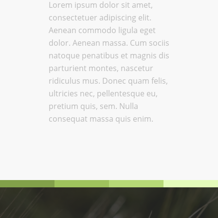
Lorem ipsum dolor sit amet,
consectetuer adipiscing elit.
Aenean commodo ligula eget
dolor. Aenean massa. Cum sociis
natoque penatibus et magnis dis
parturient montes, nascetur
ridiculus mus. Donec quam felis,
ultricies nec, pellentesque eu,
pretium quis, sem. Nulla
consequat massa quis enim.