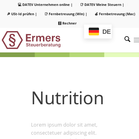
💻 DATEV Unternehmen online |
📑 DATEV Meine Steuern |
🔎 USt-Id prüfen |
📑 Fernbetreuung (Win) |
🍏 Fernbetreuung (Mac)
🧮 Rechner
DE
Nutrition
Lorem ipsum dolor sit amet,
consectetuer adipiscing elit.