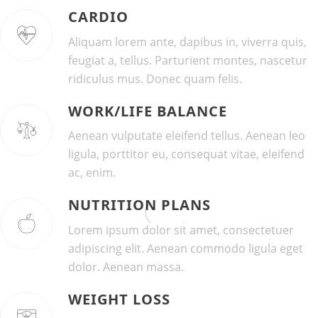
CARDIO
Aliquam lorem ante, dapibus in, viverra quis,
feugiat a, tellus. Parturient montes, nascetur
ridiculus mus. Donec quam felis.
WORK/LIFE BALANCE
Aenean vulputate eleifend tellus. Aenean leo
ligula, porttitor eu, consequat vitae, eleifend
ac, enim.
NUTRITION PLANS
Lorem ipsum dolor sit amet, consectetuer
adipiscing elit. Aenean commodo ligula eget
dolor. Aenean massa.
WEIGHT LOSS