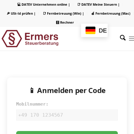
💻 DATEV Unternehmen online |
📑 DATEV Meine Steuern |
🔎 USt-Id prüfen |
📑 Fernbetreuung (Win) |
🍏 Fernbetreuung (Mac)
🧮 Rechner
DE
📱 Anmelden per Code
Mobilnummer: