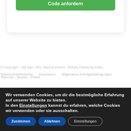
Code anfordern
© Copyright - StB Dipl.-Kfm. Marcus Ermers -
Enfold Theme by Kriesi
Datenschutzhinweise
Impressum
Allgemeine Auftragsbedingungen
Honorar – Kosten – Preise
Wir verwenden Cookies, um dir die bestmögliche Erfahrung
auf unserer Website zu bieten.
In den
Einstellungen
kannst du erfahren, welche Cookies
wir verwenden oder sie ausschalten.
Zustimmen
Ablehnen
Einstellungen