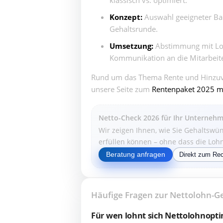
Konzept:
Auswahl geeigneter Bau
Gehaltsrunde.
Umsetzung:
Abstimmung mit Lo
Kommunikation an die Mitarbeit
Rund um das Thema Rente und Hinzuv
unsere Seite zum
Rentenpaket 2025 mit
Netto-Check 2026 für Ihr Unterneh
Wir zeigen Ihnen, wie Sie Gehaltswü
erfüllen können – ohne dass die Loh
Beratung anfragen
Direkt zum Re
Häufige Fragen zur Nettolohn-G
Für wen lohnt sich Nettolohnopt