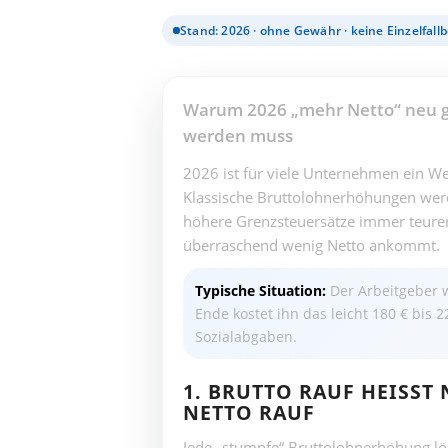
Stand: 2026 · ohne Gewähr · keine Einzelfall
Warum 2026 „mehr Netto“ neu 
werden muss
2026 ist für viele Unternehmen ein We
Klassische Bruttolohnerhöhungen wer
höhere Grenzsteuersätze immer teure
überraschend wenig Netto ankommt.
Typische Situation:
Der Arbeitgeber w
Ende kostet ihn das leicht 180 € bis 
Sozialabgaben.
1. BRUTTO RAUF HEISST 
ETTO RAUF
Jede „stumpfe“ Bruttolohnerhöhung lös