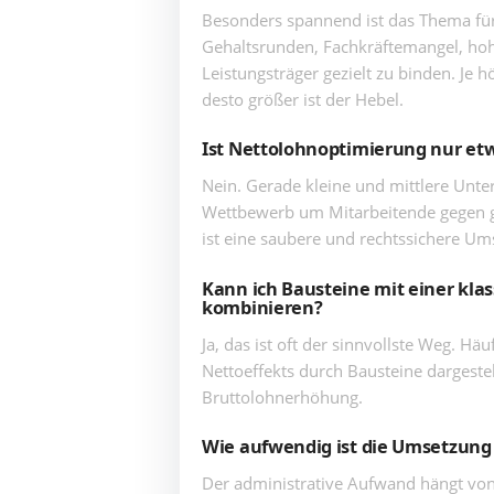
Besonders spannend ist das Thema f
Gehaltsrunden, Fachkräftemangel, ho
Leistungsträger gezielt zu binden. Je 
desto größer ist der Hebel.
Ist Nettolohnoptimierung nur e
Nein. Gerade kleine und mittlere Unte
Wettbewerb um Mitarbeitende gegen g
ist eine saubere und rechtssichere U
Kann ich Bausteine mit einer kl
kombinieren?
Ja, das ist oft der sinnvollste Weg. Hä
Nettoeffekts durch Bausteine dargestell
Bruttolohnerhöhung.
Wie aufwendig ist die Umsetzung
Der administrative Aufwand hängt von