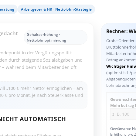
beratung
Arbeitgeber & HR · Nettolohn-Strategie
Rechner: Wie
gedacht
Gehaltserhöhung ·
Nettolohnoptimierung
Grobe Orientier
Bruttolohnerhöhu
ndepunkt in der Vergütungspolitik.
Mitarbeiterin/I
den durch steigende Sozialabgaben und
Betrag ankomm
Wichtiger Hinw
r – während beim Mitarbeitenden oft
(optimistisch/pe
Abgabenquoten j
Lohnabrechnun
ill „100 € mehr Netto“ ermöglichen – am
220 € pro Monat, je nach Steuerklasse und
Gewünschte
Mehrbetrag 
NICHT AUTOMATISCH N
Gewünschte Ne
Erhöhung pro Z
t gleich mehrere Effekte aus: