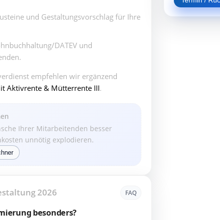
Termin / Rüc
steine und Gestaltungsvorschlag für Ihre
hnbuchhaltung/DATEV und
enden.
erdienst empfehlen wir ergänzend
 Aktivrente & Mütterrente III
.
men
nsche Ihrer Mitarbeitenden besser
nkosten unnötig explodieren.
chner
estaltung 2026
FAQ
imierung besonders?