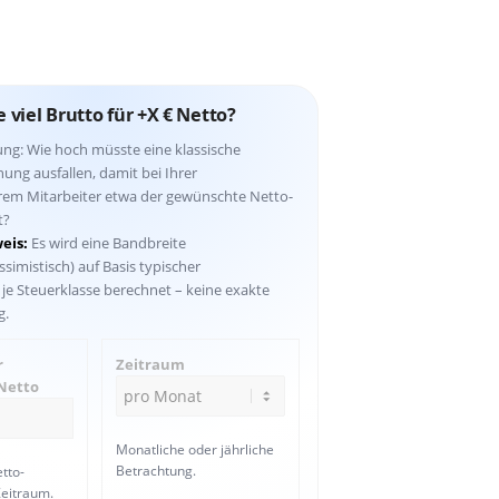
 viel Brutto für +X € Netto?
ung: Wie hoch müsste eine klassische
ng ausfallen, damit bei Ihrer
hrem Mitarbeiter etwa der gewünschte Netto-
t?
eis:
Es wird eine Bandbreite
ssimistisch) auf Basis typischer
e Steuerklasse berechnet – keine exakte
g.
r
Zeitraum
Netto
Monatliche oder jährliche
Betrachtung.
tto-
eitraum.