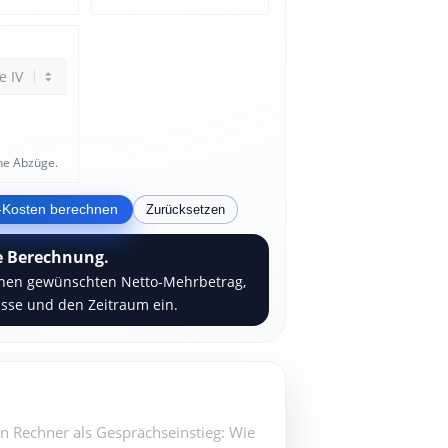
che Abzüge.
-Kosten berechnen
Zurücksetzen
e Berechnung.
inen gewünschten Netto-Mehrbetrag,
asse und den Zeitraum ein.
n Rechner als Gesprächseinstieg: Wie