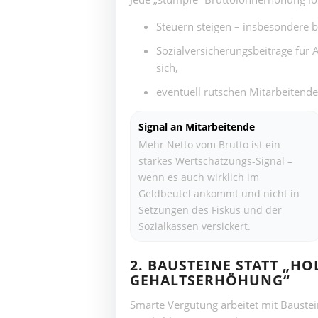
Steuern steigen – insbesondere 
Sozialversicherungsbeiträge für
sich,
eventuell rutschen Mitarbeitende
Signal an Mitarbeitende
Mehr Netto vom Brutto ist ein
starkes Wertschätzungs-Signal –
wenn es auch wirklich im
Geldbeutel ankommt und nicht in
Setzungen des Fiskus und der
Sozialkassen versickert.
2. BAUSTEINE STATT „H
GEHALTSERHÖHUNG“
Smarte Vergütung arbeitet mit Bauste