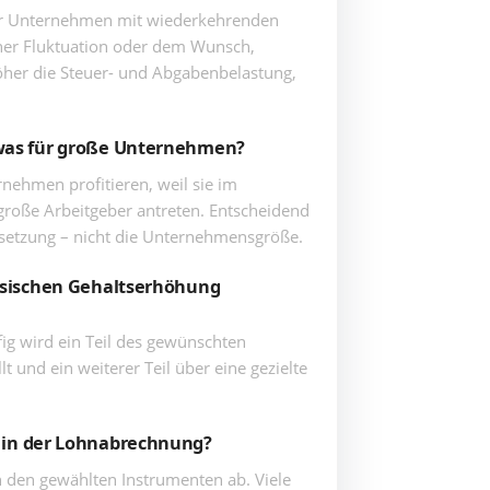
ür Unternehmen mit wiederkehrenden
her Fluktuation oder dem Wunsch,
höher die Steuer- und Abgabenbelastung,
twas für große Unternehmen?
rnehmen profitieren, weil sie im
roße Arbeitgeber antreten. Entscheidend
msetzung – nicht die Unternehmensgröße.
assischen Gehaltserhöhung
ufig wird ein Teil des gewünschten
t und ein weiterer Teil über eine gezielte
 in der Lohnabrechnung?
 den gewählten Instrumenten ab. Viele