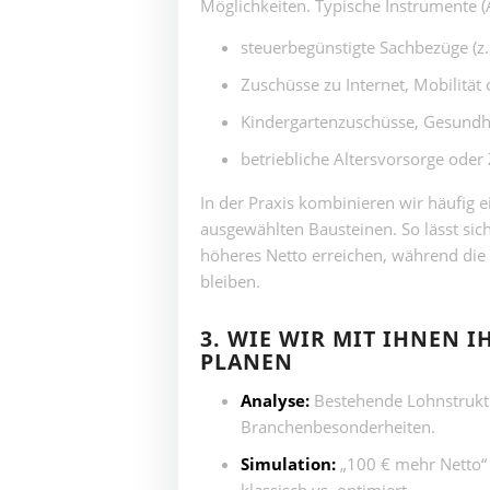
Möglichkeiten. Typische Instrumente (A
steuerbegünstigte Sachbezüge (z.
Zuschüsse zu Internet, Mobilität
Kindergartenzuschüsse, Gesundhe
betriebliche Altersvorsorge oder
In der Praxis kombinieren wir häufig
ausgewählten Bausteinen. So lässt sich
höheres Netto erreichen, während die 
bleiben.
3. WIE WIR MIT IHNEN 
PLANEN
Analyse:
Bestehende Lohnstruktu
Branchenbesonderheiten.
Simulation:
„100 € mehr Netto“ 
klassisch vs. optimiert.