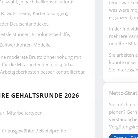
uswahl, je nach Fallkonstellation):
teuer wäre e
was wäre mögl
 B. Gutscheine, Kartenlösungen),
ergänzend) mi
 oder Deutschlandticket,
In der indivi
itsleistungen, Erholungsbeihilfe,
mehrere Vari
und Ihre Mita
 Zeitwertkonten-Modelle.
Sie arbeiten 
 eine moderate Bruttolohnerhöhung mit
könnte unser
 für die Mitarbeitenden ein spürbar
Sie interessan
Arbeitgeberkosten besser kontrollierbar
Netto-Strat
IHRE GEHALTSRUNDE 2026
Sie möchten I
planen? Gern 
r, Mitarbeitertypen,
verständliche
Vergütungsko
für ausgewählte Beispielprofile –