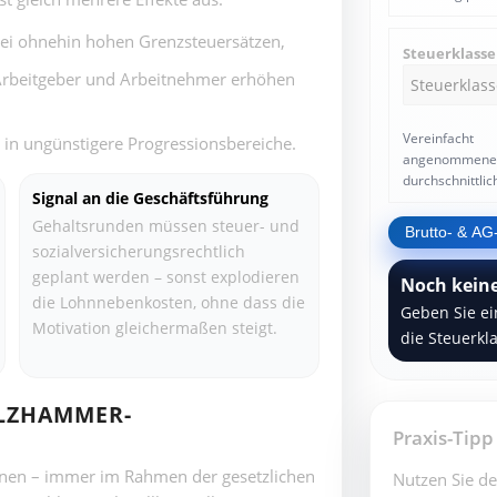
bei ohnehin hohen Grenzsteuersätzen,
Steuerklasse
 Arbeitgeber und Arbeitnehmer erhöhen
Vereinfacht
 in ungünstigere Progressionsbereiche.
angenommene
durchschnittli
Signal an die Geschäftsführung
Gehaltsrunden müssen steuer- und
Brutto- & AG
sozialversicherungsrechtlich
geplant werden – sonst explodieren
Noch kein
die Lohnnebenkosten, ohne dass die
Geben Sie e
Motivation gleichermaßen steigt.
die Steuerkl
OLZHAMMER-
Praxis-Tipp
inen – immer im Rahmen der gesetzlichen
Nutzen Sie de