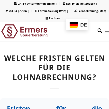
💻 DATEV Unternehmen online |
📑 DATEV Meine Steuern |
🔎 USt-Id prüfen |
📑 Fernbetreuung (Win) |
🍏 Fernbetreuung (Mac)
🧮 Rechner
DE
WELCHE FRISTEN GELTEN
FÜR DIE
LOHNABRECHNUNG?
Fristen für die