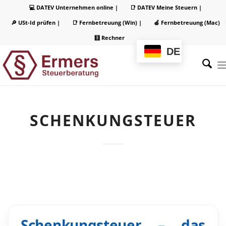
💻 DATEV Unternehmen online |
📑 DATEV Meine Steuern |
🔎 USt-Id prüfen |
📑 Fernbetreuung (Win) |
🍏 Fernbetreuung (Mac)
🧮 Rechner
DE
SCHENKUNGSTEUER
Schenkungsteuer – das