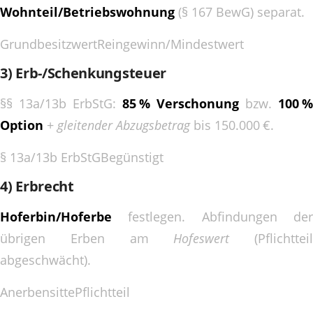
Wohnteil/Betriebswohnung
(§ 167 BewG) separat.
Grundbesitzwert
Reingewinn/Mindestwert
3) Erb-/Schenkungsteuer
§§ 13a/13b ErbStG:
85 % Verschonung
bzw.
100 %
Option
+
gleitender Abzugsbetrag
bis 150.000 €.
§ 13a/13b ErbStG
Begünstigt
4) Erbrecht
Hoferbin/Hoferbe
festlegen. Abfindungen der
übrigen Erben am
Hofeswert
(Pflichtteil
abgeschwächt).
Anerbensitte
Pflichtteil