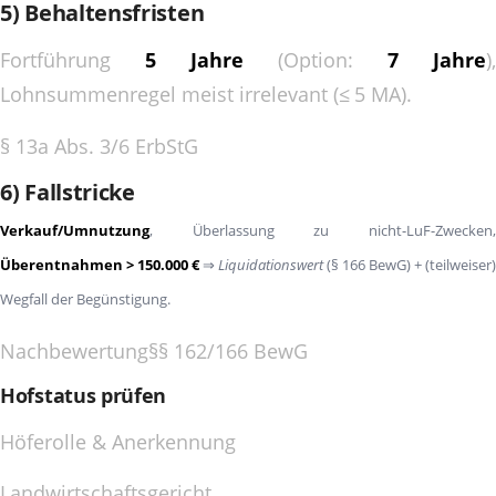
5) Behaltensfristen
Fortführung
5 Jahre
(Option:
7 Jahre
),
Lohnsummenregel meist irrelevant (≤ 5 MA).
§ 13a Abs. 3/6 ErbStG
6) Fallstricke
Verkauf/Umnutzung
, Überlassung zu nicht-LuF-Zwecken,
Überentnahmen > 150.000 €
⇒
Liquidationswert
(§ 166 BewG) + (teilweiser)
Wegfall der Begünstigung.
Nachbewertung
§§ 162/166 BewG
Hofstatus prüfen
Höferolle & Anerkennung
Landwirtschaftsgericht