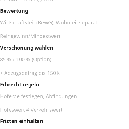
Bewertung
Wirtschaftsteil (BewG), Wohnteil separat
Reingewinn/Mindestwert
Verschonung wählen
85 % / 100 % (Option)
+ Abzugsbetrag bis 150 k
Erbrecht regeln
Hoferbe festlegen, Abfindungen
Hofeswert ≠ Verkehrswert
Fristen einhalten