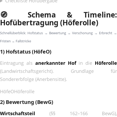
Checkliste Hofübergabe
🧭 Schema & Timeline:
Hofübertragung (Höferolle)
Schnellüberblick: Hofstatus → Bewertung → Verschonung → Erbrecht →
Fristen → Fallstricke
1) Hofstatus (HöfeO)
Eintragung als
anerkannter Hof
in die
Höferoll
(Landwirtschaftsgericht). Grundlage für
Sondererbfolge (Anerbensitte).
HöfeO
Höferolle
2) Bewertung (BewG)
Wirtschaftsteil
(§§ 162–166 BewG),